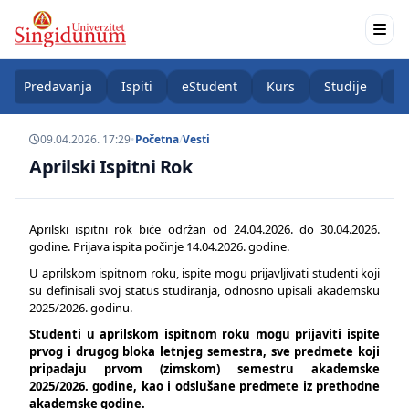
Predavanja
Ispiti
eStudent
Kurs
Studije
K
09.04.2026. 17:29
•
Početna
/
Vesti
Aprilski Ispitni Rok
Aprilski ispitni rok biće održan od 24.04.2026. do 30.04.2026.
godine. Prijava ispita počinje 14.04.2026. godine.
U aprilskom ispitnom roku, ispite mogu prijavljivati studenti koji
su definisali svoj status studiranja, odnosno upisali akademsku
2025/2026. godinu.
Studenti u aprilskom ispitnom roku mogu prijaviti ispite
prvog i drugog bloka letnjeg semestra, sve predmete koji
pripadaju prvom (zimskom) semestru akademske
2025/2026. godine, kao i odslušane predmete iz prethodne
akademske godine.