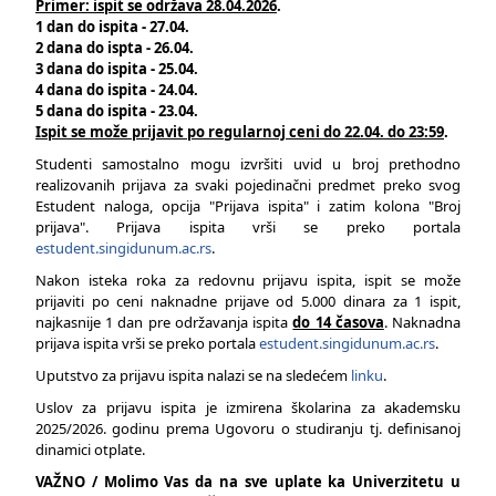
Primer: ispit se održava 28.04.2026
.
1 dan do ispita - 27.04.
2 dana do ispta - 26.04.
3 dana do ispita - 25.04.
4 dana do ispita - 24.04.
5 dana do ispita - 23.04.
Ispit se može prijavit po regularnoj ceni do 22.04. do 23:59
.
Studenti samostalno mogu izvršiti uvid u broj prethodno
realizovanih prijava za svaki pojedinačni predmet preko svog
Estudent naloga, opcija "Prijava ispita" i zatim kolona "Broj
prijava". Prijava ispita vrši se preko portala
estudent.singidunum.ac.rs
.
Nakon isteka roka za redovnu prijavu ispita, ispit se može
prijaviti po ceni naknadne prijave od 5.000 dinara za 1 ispit,
najkasnije 1 dan pre održavanja ispita
do 14 časova
. Naknadna
prijava ispita vrši se preko portala
estudent.singidunum.ac.rs
.
Uputstvo za prijavu ispita nalazi se na sledećem
linku
.
Uslov za prijavu ispita je izmirena školarina za akademsku
2025/2026. godinu prema Ugovoru o studiranju tj. definisanoj
dinamici otplate.
VAŽNO / Molimo Vas da na sve uplate ka Univerzitetu u