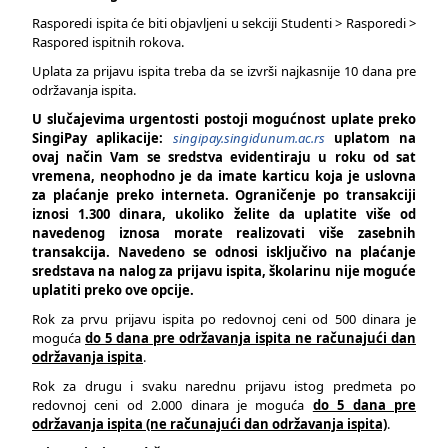
Rasporedi ispita će biti objavljeni u sekciji Studenti > Rasporedi >
Raspored ispitnih rokova.
Uplata za prijavu ispita treba da se izvrši najkasnije 10 dana pre
održavanja ispita.
U slučajevima urgentosti postoji mogućnost uplate preko
SingiPay aplikacije:
singipay.singidunum.ac.rs
uplatom na
ovaj način Vam se sredstva evidentiraju u roku od sat
vremena, neophodno je da imate karticu koja je uslovna
za plaćanje preko interneta. Ograničenje po transakciji
iznosi 1.300 dinara, ukoliko želite da uplatite više od
navedenog iznosa morate realizovati više zasebnih
transakcija. Navedeno se odnosi isključivo na plaćanje
sredstava na nalog za prijavu ispita, školarinu nije moguće
uplatiti preko ove opcije.
Rok za prvu prijavu ispita po redovnoj ceni od 500 dinara je
moguća
do 5 dana pre održavanja ispita ne računajući dan
održavanja ispita
.
Rok za drugu i svaku narednu prijavu istog predmeta po
redovnoj ceni od 2.000 dinara je moguća
do 5 dana pre
održavanja ispita (ne računajući dan održavanja ispita)
.