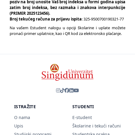
poziv na broj unosite Vaš broj indeksa u formi godina upisa
zatim broj indeksa, bez razmaka i znakova interpunkcije
(PRIMER 2025123456).
Broj tekućeg računa za prijavu ispita
: 325-9500700190321-77
Na vašem Estudent nalogu u opciji školarine i uplate možete
pronaći primer uplatnice, kao i QR kod za elektronsko plaćanje.
ISTRAŽITE
STUDENTI
O nama
E-student
Upis
Školarine i tekući računi
Studijski programi
Studentska praksa