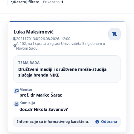
Resetuj filtere
Prikazano:
1
Luka Maksimović
2021170134
26.08.2026. 12:00
A-102, na I spratu u zgradi Univerziteta Singidunum u
Novom Sadu
TEMA RADA
Društveni mediji i društvene mreže-studija
slučaja brenda NIKE
Mentor
prof. dr Marko Šarac
Komisija
doc.dr Nikola Savanovi'
Informacije su informativnog karaktera.
Odbrana