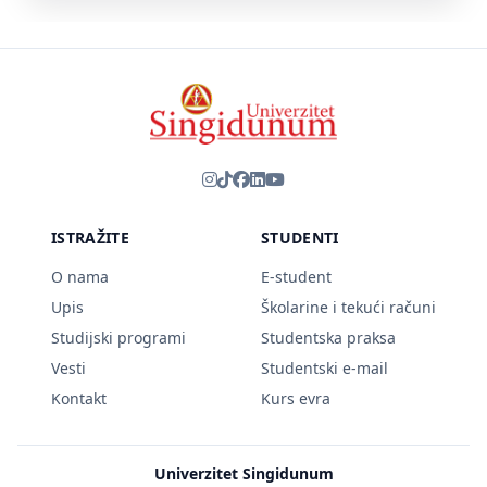
ISTRAŽITE
STUDENTI
O nama
E-student
Upis
Školarine i tekući računi
Studijski programi
Studentska praksa
Vesti
Studentski e-mail
Kontakt
Kurs evra
Univerzitet Singidunum