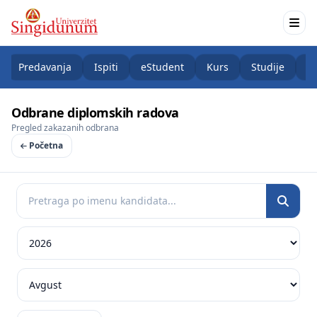
Predavanja
Ispiti
eStudent
Kurs
Studije
K
Odbrane diplomskih radova
Pregled zakazanih odbrana
Početna
Pretraga
Godina
Mesec