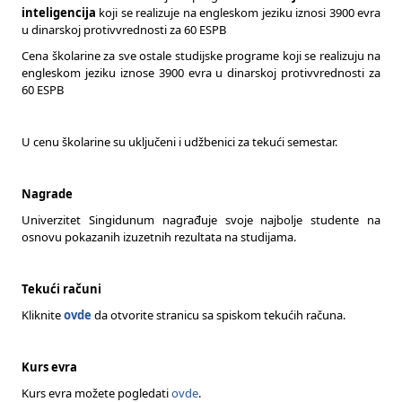
inteligencija
koji se realizuje na engleskom jeziku iznosi 3900 evra
u dinarskoj protivvrednosti za 60 ESPB
Cena školarine za sve ostale studijske programe koji se realizuju na
engleskom jeziku iznose 3900 evra u dinarskoj protivvrednosti za
60 ESPB
U cenu školarine su uključeni i udžbenici za tekući semestar.
Nagrade
Univerzitet Singidunum nagrađuje svoje najbolje studente na
osnovu pokazanih izuzetnih rezultata na studijama.
Tekući računi
Kliknite
ovde
da otvorite stranicu sa spiskom tekućih računa.
Kurs evra
Kurs evra možete pogledati
ovde
.