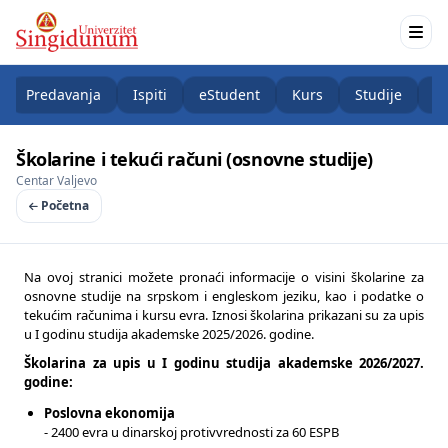
Predavanja
Ispiti
eStudent
Kurs
Studije
K
Školarine i tekući računi (osnovne studije)
Centar Valjevo
Početna
Na ovoj stranici možete pronaći informacije o visini školarine za
osnovne studije na srpskom i engleskom jeziku, kao i podatke o
tekućim računima i kursu evra. Iznosi školarina prikazani su za upis
u I godinu studija akademske 2025/2026. godine.
Školarina za upis u I godinu studija akademske 2026/2027.
godine:
Poslovna ekonomija
- 2400 evra u dinarskoj protivvrednosti za 60 ESPB