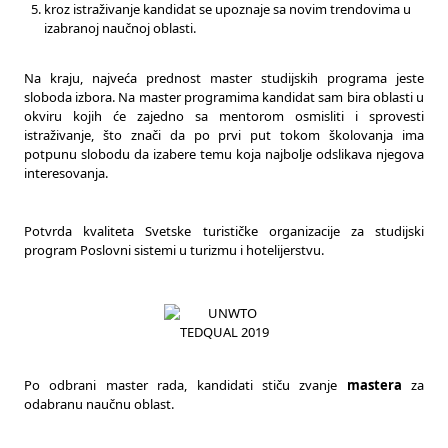
kroz istraživanje kandidat se upoznaje sa novim trendovima u
izabranoj naučnoj oblasti.
Na kraju, najveća prednost master studijskih programa jeste
sloboda izbora. Na master programima kandidat sam bira oblasti u
okviru kojih će zajedno sa mentorom osmisliti i sprovesti
istraživanje, što znači da po prvi put tokom školovanja ima
potpunu slobodu da izabere temu koja najbolje odslikava njegova
interesovanja.
Potvrda kvaliteta Svetske turističke organizacije za studijski
program Poslovni sistemi u turizmu i hotelijerstvu.
Po odbrani master rada, kandidati stiču zvanje
mastera
za
odabranu naučnu oblast.