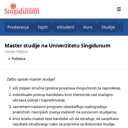
Predavanja
Ispiti
eStudent
Kurs
Studije
K
Master studije na Univerzitetu Singidunum
Centar Valjevo
Početna
Zašto upisati master studije?
viši stepen stručne spreme povećava mogućnosti za zaposlenje,
individualni pristup kandidatu kroz mentorski rad značajno
ubrzava učenje i napredovanje,
savremeni nastavni programi obezbeđuju nadogradnju
praktičnih i teorijskih znanja stečenih na osnovnim studijama,
kroz izradu master teze kandidat uči da istražuje, da saopštava
rezultate istraživanja i tako se priprema za doktorske studije,